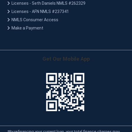
Licenses - Seth Daniels NMLS #262329
Licenses - AFN NMLS #237341
NMLS Consumer Access
Make a Payment
Get Our Mobile App
*
By refinancing your current loan, your total finance charges may