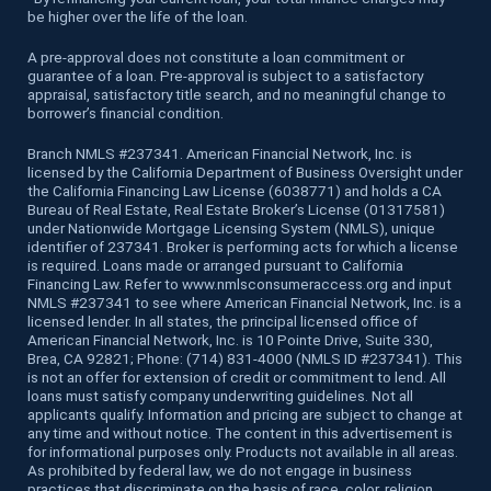
be higher over the life of the loan.
A pre-approval does not constitute a loan commitment or
guarantee of a loan. Pre-approval is subject to a satisfactory
appraisal, satisfactory title search, and no meaningful change to
borrower’s financial condition.
Branch NMLS #237341. American Financial Network, Inc. is
licensed by the California Department of Business Oversight under
the California Financing Law License (6038771) and holds a CA
Bureau of Real Estate, Real Estate Broker’s License (01317581)
under Nationwide Mortgage Licensing System (NMLS), unique
identifier of 237341. Broker is performing acts for which a license
is required. Loans made or arranged pursuant to California
Financing Law. Refer to www.nmlsconsumeraccess.org and input
NMLS #237341 to see where American Financial Network, Inc. is a
licensed lender. In all states, the principal licensed office of
American Financial Network, Inc. is 10 Pointe Drive, Suite 330,
Brea, CA 92821; Phone: (714) 831-4000 (NMLS ID #237341). This
is not an offer for extension of credit or commitment to lend. All
loans must satisfy company underwriting guidelines. Not all
applicants qualify. Information and pricing are subject to change at
any time and without notice. The content in this advertisement is
for informational purposes only. Products not available in all areas.
As prohibited by federal law, we do not engage in business
practices that discriminate on the basis of race, color, religion,