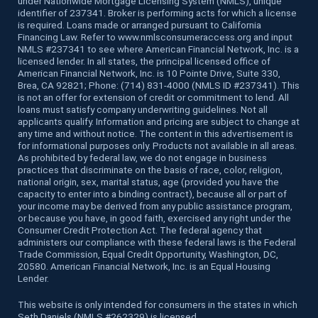
under Nationwide Mortgage Licensing System (NMLS), unique
identifier of 237341. Broker is performing acts for which a license
is required. Loans made or arranged pursuant to California
Financing Law. Refer to www.nmlsconsumeraccess.org and input
NMLS #237341 to see where American Financial Network, Inc. is a
licensed lender. In all states, the principal licensed office of
American Financial Network, Inc. is 10 Pointe Drive, Suite 330,
Brea, CA 92821; Phone: (714) 831-4000 (NMLS ID #237341). This
is not an offer for extension of credit or commitment to lend. All
loans must satisfy company underwriting guidelines. Not all
applicants qualify. Information and pricing are subject to change at
any time and without notice. The content in this advertisement is
for informational purposes only. Products not available in all areas.
As prohibited by federal law, we do not engage in business
practices that discriminate on the basis of race, color, religion,
national origin, sex, marital status, age (provided you have the
capacity to enter into a binding contract), because all or part of
your income may be derived from any public assistance program,
or because you have, in good faith, exercised any right under the
Consumer Credit Protection Act. The federal agency that
administers our compliance with these federal laws is the Federal
Trade Commission, Equal Credit Opportunity, Washington, DC,
20580. American Financial Network, Inc. is an Equal Housing
Lender.
This website is only intended for consumers in the states in which
Seth Daniels (NMLS #262329) is licensed.