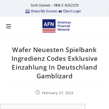
Seth Daniels - NMLS #262329
Share My Screen
Client Login
Wafer Neuesten Spielbank
Ingredienz Codes Exklusive
Einzahlung In Deutschland
Gamblizard
February 27, 2023