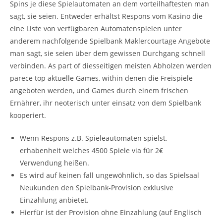
Spins je diese Spielautomaten an dem vorteilhaftesten man
sagt, sie seien. Entweder erhältst Respons vom Kasino die
eine Liste von verfügbaren Automatenspielen unter
anderem nachfolgende Spielbank Maklercourtage Angebote
man sagt, sie seien über dem gewissen Durchgang schnell
verbinden.
As part of diesseitigen meisten Abholzen werden
parece top aktuelle Games, within denen die Freispiele
angeboten werden, und Games durch einem frischen
Ernährer, ihr neoterisch unter einsatz von dem Spielbank
kooperiert.
Wenn Respons z.B. Spieleautomaten spielst,
erhabenheit welches 4500 Spiele via für 2€
Verwendung heißen.
Es wird auf keinen fall ungewöhnlich, so das Spielsaal
Neukunden den Spielbank-Provision exklusive
Einzahlung anbietet.
Hierfür ist der Provision ohne Einzahlung (auf Englisch