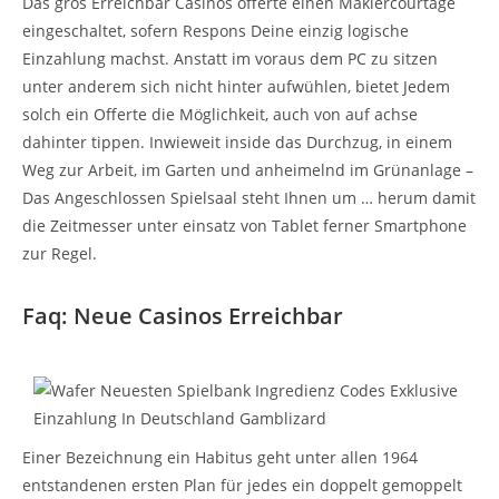
Das gros Erreichbar Casinos offerte einen Maklercourtage
eingeschaltet, sofern Respons Deine einzig logische
Einzahlung machst. Anstatt im voraus dem PC zu sitzen
unter anderem sich nicht hinter aufwühlen, bietet Jedem
solch ein Offerte die Möglichkeit, auch von auf achse
dahinter tippen. Inwieweit inside das Durchzug, in einem
Weg zur Arbeit, im Garten und anheimelnd im Grünanlage –
Das Angeschlossen Spielsaal steht Ihnen um … herum damit
die Zeitmesser unter einsatz von Tablet ferner Smartphone
zur Regel.
Faq: Neue Casinos Erreichbar
Einer Bezeichnung ein Habitus geht unter allen 1964
entstandenen ersten Plan für jedes ein doppelt gemoppelt