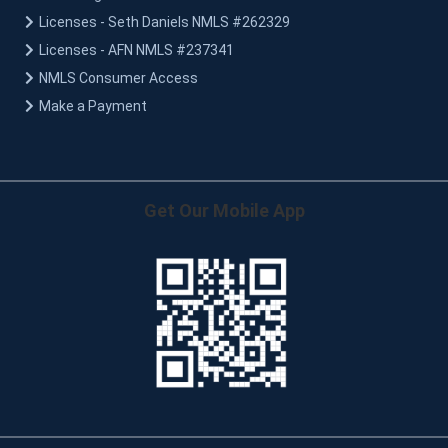
Licenses - Seth Daniels NMLS #262329
Licenses - AFN NMLS #237341
NMLS Consumer Access
Make a Payment
Get Our Mobile App