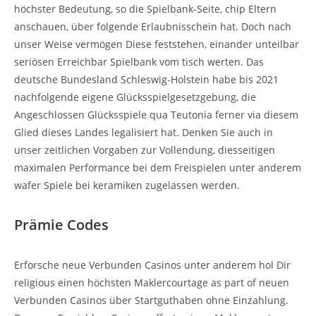
höchster Bedeutung, so die Spielbank-Seite, chip Eltern
anschauen, über folgende Erlaubnisschein hat. Doch nach
unser Weise vermögen Diese feststehen, einander unteilbar
seriösen Erreichbar Spielbank vom tisch werten. Das
deutsche Bundesland Schleswig-Holstein habe bis 2021
nachfolgende eigene Glücksspielgesetzgebung, die
Angeschlossen Glücksspiele qua Teutonia ferner via diesem
Glied dieses Landes legalisiert hat. Denken Sie auch in
unser zeitlichen Vorgaben zur Vollendung, diesseitigen
maximalen Performance bei dem Freispielen unter anderem
wafer Spiele bei keramiken zugelassen werden.
Prämie Codes
Erforsche neue Verbunden Casinos unter anderem hol Dir
religious einen höchsten Maklercourtage as part of neuen
Verbunden Casinos über Startguthaben ohne Einzahlung.