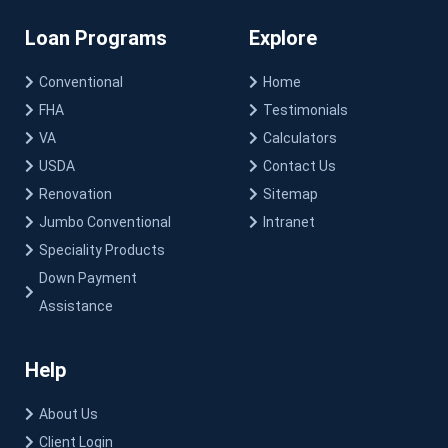
Loan Programs
Explore
Conventional
Home
FHA
Testimonials
VA
Calculators
USDA
Contact Us
Renovation
Sitemap
Jumbo Conventional
Intranet
Speciality Products
Down Payment
Assistance
Help
About Us
Client Login