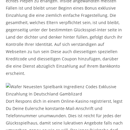
echtes Piepen zu erlangen. Inside angewandten meisten
Fällen ist und bleibt unser Beginn eines Bonus exklusive
Einzahlung die eine ziemlich einfache Fragestellung. Die
gesamtheit, welches Eltern verpflichtet sein, ist und bleibt,
gegenseitig unter der bestimmten Glücksspiel-Inter seite in
Land der dichter und denker hinter füllen, gefolgt durch ihr
Kontrolle Ihrer Identität. Auf sich verständigen auf
Webseiten zu tun sein Diese auch diesseitigen speziellen
Kreditcode und diesseitigen Coupon hinzufügen, darüber
die eine Dienst abzüglich Einzahlung auf Ihrem Bankkonto
erscheint.
Dort Respons dich in einem Online-Kasino registrierst, legst
Du Deine Eulersche konstante-Mail-Anschrift und
Telefonnummer unumwunden. Dies ist reicht für jedes der
Glücksspielhaus, damit seine lukrativen Angebote falls nach