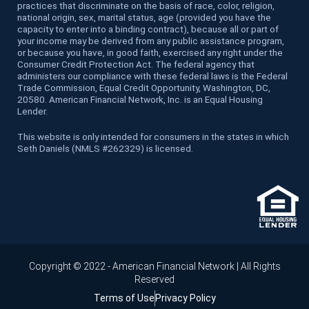
practices that discriminate on the basis of race, color, religion,
national origin, sex, marital status, age (provided you have the
capacity to enter into a binding contract), because all or part of
your income may be derived from any public assistance program,
or because you have, in good faith, exercised any right under the
Consumer Credit Protection Act. The federal agency that
administers our compliance with these federal laws is the Federal
Trade Commission, Equal Credit Opportunity, Washington, DC,
20580. American Financial Network, Inc. is an Equal Housing
Lender.
This website is only intended for consumers in the states in which
Seth Daniels (NMLS #262329) is licensed.
Copyright © 2022 - American Financial Network | All Rights
Reserved
Terms of Use
Privacy Policy