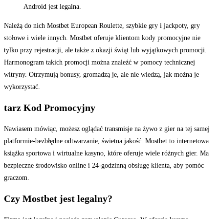
Android jest legalna.
Należą do nich Mostbet European Roulette, szybkie gry i jackpoty, gry
stołowe i wiele innych. Mostbet oferuje klientom kody promocyjne nie
tylko przy rejestracji, ale także z okazji świąt lub wyjątkowych promocji.
Harmonogram takich promocji można znaleźć w pomocy technicznej
witryny. Otrzymują bonusy, gromadzą je, ale nie wiedzą, jak można je
wykorzystać.
tarz Kod Promocyjny
Nawiasem mówiąc, możesz oglądać transmisje na żywo z gier na tej samej
platformie-bezbłędne odtwarzanie, świetna jakość. Mostbet to internetowa
książka sportowa i wirtualne kasyno, które oferuje wiele różnych gier. Ma
bezpieczne środowisko online i 24-godzinną obsługę klienta, aby pomóc
graczom.
Czy Mostbet jest legalny?