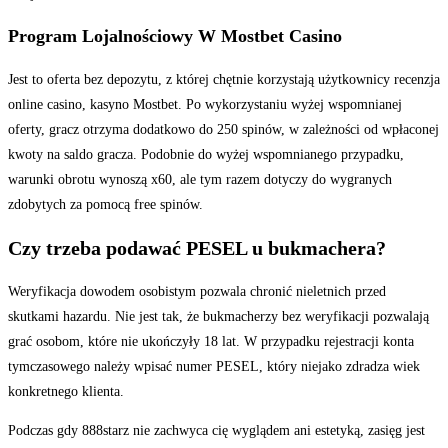
Program Lojalnościowy W Mostbet Casino
Jest to oferta bez depozytu, z której chętnie korzystają użytkownicy recenzja
online casino, kasyno Mostbet. Po wykorzystaniu wyżej wspomnianej
oferty, gracz otrzyma dodatkowo do 250 spinów, w zależności od wpłaconej
kwoty na saldo gracza. Podobnie do wyżej wspomnianego przypadku,
warunki obrotu wynoszą x60, ale tym razem dotyczy do wygranych
zdobytych za pomocą free spinów.
Czy trzeba podawać PESEL u bukmachera?
Weryfikacja dowodem osobistym pozwala chronić nieletnich przed
skutkami hazardu. Nie jest tak, że bukmacherzy bez weryfikacji pozwalają
grać osobom, które nie ukończyły 18 lat. W przypadku rejestracji konta
tymczasowego należy wpisać numer PESEL, który niejako zdradza wiek
konkretnego klienta.
Podczas gdy 888starz nie zachwyca cię wyglądem ani estetyką, zasięg jest