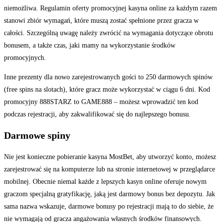
niemożliwa. Regulamin oferty promocyjnej kasyna online za każdym razem
stanowi zbiór wymagań, które muszą zostać spełnione przez gracza w
całości. Szczególną uwagę należy zwrócić na wymagania dotyczące obrotu
bonusem, a także czas, jaki mamy na wykorzystanie środków
promocyjnych.
Inne prezenty dla nowo zarejestrowanych gości to 250 darmowych spinów
(free spins na slotach), które gracz może wykorzystać w ciągu 6 dni. Kod
promocyjny 888STARZ to GAME888 – możesz wprowadzić ten kod
podczas rejestracji, aby zakwalifikować się do najlepszego bonusu.
Darmowe spiny
Nie jest konieczne pobieranie kasyna MostBet, aby utworzyć konto, możesz
zarejestrować się na komputerze lub na stronie internetowej w przeglądarce
mobilnej. Obecnie niemal każde z lepszych kasyn online oferuje nowym
graczom specjalną gratyfikację, jaką jest darmowy bonus bez depozytu. Jak
sama nazwa wskazuje, darmowe bonusy po rejestracji mają to do siebie, że
nie wymagają od gracza angażowania własnych środków finansowych.