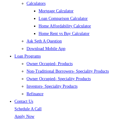
Calculators
Mortgage Calculator
Loan Comparison Calculator
Home Affordability Calculator
Home Rent vs Buy Calculator
Ask Seth A Question
Download Mobile App
Loan Programs
Owner Occupied- Products
Non-Traditional Borrowers- Speciality Products
Owner Occupied- Speciality Products
Investors- Speciality Products
Refinance
Contact Us
Schedule A Call
Apply Now