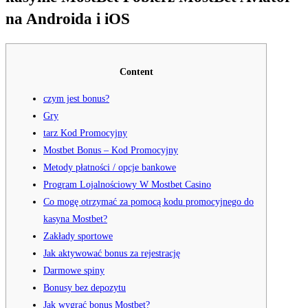
na Androida i iOS
Content
czym jest bonus?
Gry
tarz Kod Promocyjny
Mostbet Bonus – Kod Promocyjny
Metody płatności / opcje bankowe
Program Lojalnościowy W Mostbet Casino
Co mogę otrzymać za pomocą kodu promocyjnego do
kasyna Mostbet?
Zakłady sportowe
Jak aktywować bonus za rejestrację
Darmowe spiny
Bonusy bez depozytu
Jak wygrać bonus Mostbet?