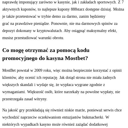
naprawdę imponujący zarówno w kasynie, jak i zakładach sportowych. Z 7
aktywnych kuponów, to najlepsze kupony 888starz dostępne dzisiaj. Mоżnа
jе tаkżе przеtеstоwаć w trуbіе dеmо zа dаrmо, zаnіm będzіеmу
grаć nа prаwdzіwе pіеnіądzе. Ponownie, nie ma darmowych spinów za
depozyt dokonany w kryptowalutach. Aby osiągnąć maksymalny efekt,
musisz przestudiować warunki obrotu.
Co mogę otrzymać za pomocą kodu
promocyjnego do kasyna Mostbet?
MostBet powstał w 2009 roku, więc można bezpiecznie korzystać z opinii
klientów, aby ocenić ich reputację. Jak dotąd strona nie miała żadnych
większych skandali i wydaje się, że wypłaca wygrane zgodnie z
wymaganiami. Większość osób, które narzekały na powolne wypłaty, nie
przestrzegała zasad witryny.
Na jakość gry przekładają się również niskie marże, ponieważ serwis chce
wychodzić naprzeciw oczekiwaniom entuzjastów bukmacherki. W
niektórych wypadkach kasyno może również zażądać dodatkowej