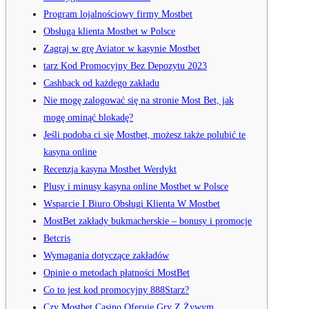
Program lojalnościowy firmy Mostbet
Obsługa klienta Mostbet w Polsce
Zagraj w grę Aviator w kasynie Mostbet
tarz Kod Promocyjny Bez Depozytu 2023
Cashback od każdego zakładu
Nie mogę zalogować się na stronie Most Bet, jak
mogę ominąć blokadę?
Jeśli podoba ci się Mostbet, możesz także polubić te
kasyna online
Recenzja kasyna Mostbet Werdykt
Plusy i minusy kasyna online Mostbet w Polsce
Wsparcie I Biuro Obsługi Klienta W Mostbet
MostBet zakłady bukmacherskie – bonusy i promocje
Betcris
Wymagania dotyczące zakładów
Opinie o metodach płatności MostBet
Co to jest kod promocyjny 888Starz?
Czy Mostbet Casino Oferuje Gry Z Żywym