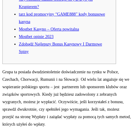
Krupierem?
tarz kod promocyjny “GAME888” kody bonusowe
kasyna
Mostbet Kasyno – Oferta powitalna
Mostbet opinie 2023
Zdobądź Najlepszy Bonus Kasynowy I Darmowe
Spiny
Grupa ta posiada dwudziestoletnie doświadczenie na rynku w Polsce,
Czechach, Chorwacji, Rumunii i na Słowacji. Od wielu lat angażuje się we
wspieranie polskiego sportu – jest partnerem lub sponsorem klubów oraz
związków sportowych. Kiedy już będziesz zadowolony z zebranych
wygranych, możesz je wypłacić. Oczywiście, jeśli korzystałeś z bonusu,
sprawdź dwukrotnie, czy spełniłeś jego wymagania. Jeśli tak, możesz
przejść na stronę Wypłaty i zażądać wypłaty za pomocą tych samych metod,
których użyłeś do wpłaty.