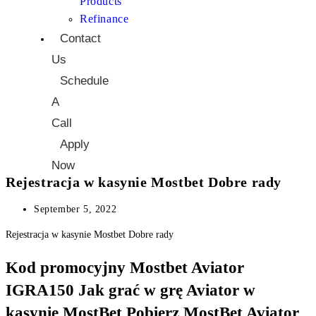
Products
Refinance
Contact
Us
Schedule
A
Call
Apply
Now
Rejestracja w kasynie Mostbet Dobre rady
September 5, 2022
Rejestracja w kasynie Mostbet Dobre rady
Kod promocyjny Mostbet Aviator
IGRA150 Jak grać w grę Aviator w
kasynie MostBet Pobierz MostBet Aviator