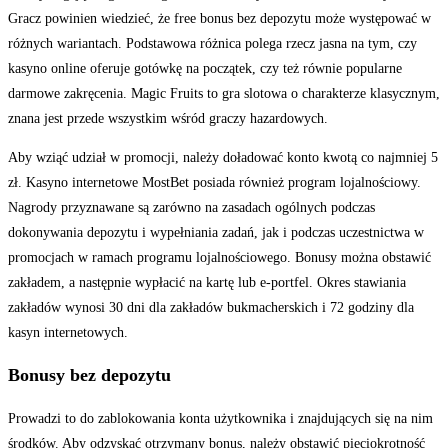
Gracz powinien wiedzieć, że free bonus bez depozytu może występować w
różnych wariantach. Podstawowa różnica polega rzecz jasna na tym, czy
kasyno online oferuje gotówkę na początek, czy też równie popularne
darmowe zakręcenia. Magic Fruits to gra slotowa o charakterze klasycznym,
znana jest przede wszystkim wśród graczy hazardowych.
Aby wziąć udział w promocji, należy doładować konto kwotą co najmniej 5
zł. Kasyno internetowe MostBet posiada również program lojalnościowy.
Nagrody przyznawane są zarówno na zasadach ogólnych podczas
dokonywania depozytu i wypełniania zadań, jak i podczas uczestnictwa w
promocjach w ramach programu lojalnościowego. Bonusy można obstawić
zakładem, a następnie wypłacić na kartę lub e-portfel. Okres stawiania
zakładów wynosi 30 dni dla zakładów bukmacherskich i 72 godziny dla
kasyn internetowych.
Bonusy bez depozytu
Prowadzi to do zablokowania konta użytkownika i znajdujących się na nim
środków. Aby odzyskać otrzymany bonus, należy obstawić pięciokrotność