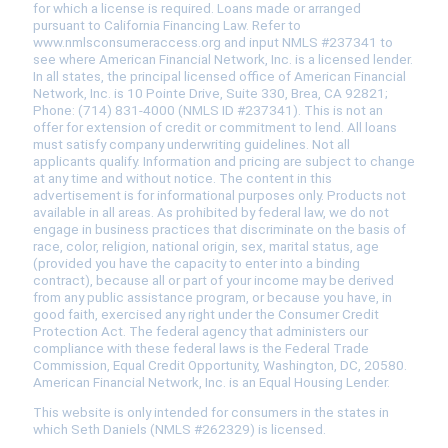
for which a license is required. Loans made or arranged
pursuant to California Financing Law. Refer to
www.nmlsconsumeraccess.org and input NMLS #237341 to
see where American Financial Network, Inc. is a licensed lender.
In all states, the principal licensed office of American Financial
Network, Inc. is 10 Pointe Drive, Suite 330, Brea, CA 92821;
Phone: (714) 831-4000 (NMLS ID #237341). This is not an
offer for extension of credit or commitment to lend. All loans
must satisfy company underwriting guidelines. Not all
applicants qualify. Information and pricing are subject to change
at any time and without notice. The content in this
advertisement is for informational purposes only. Products not
available in all areas. As prohibited by federal law, we do not
engage in business practices that discriminate on the basis of
race, color, religion, national origin, sex, marital status, age
(provided you have the capacity to enter into a binding
contract), because all or part of your income may be derived
from any public assistance program, or because you have, in
good faith, exercised any right under the Consumer Credit
Protection Act. The federal agency that administers our
compliance with these federal laws is the Federal Trade
Commission, Equal Credit Opportunity, Washington, DC, 20580.
American Financial Network, Inc. is an Equal Housing Lender.
This website is only intended for consumers in the states in
which Seth Daniels (NMLS #262329) is licensed.