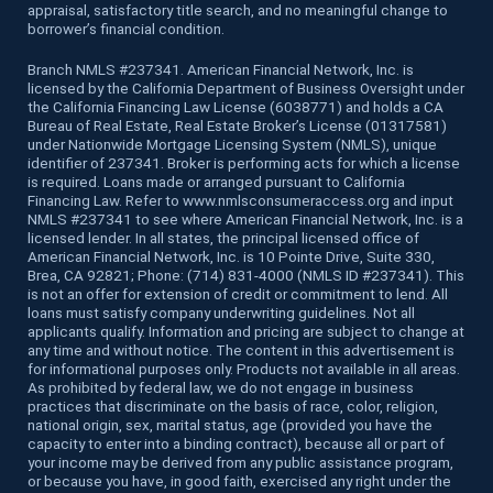
appraisal, satisfactory title search, and no meaningful change to
borrower’s financial condition.
Branch NMLS #237341. American Financial Network, Inc. is
licensed by the California Department of Business Oversight under
the California Financing Law License (6038771) and holds a CA
Bureau of Real Estate, Real Estate Broker’s License (01317581)
under Nationwide Mortgage Licensing System (NMLS), unique
identifier of 237341. Broker is performing acts for which a license
is required. Loans made or arranged pursuant to California
Financing Law. Refer to www.nmlsconsumeraccess.org and input
NMLS #237341 to see where American Financial Network, Inc. is a
licensed lender. In all states, the principal licensed office of
American Financial Network, Inc. is 10 Pointe Drive, Suite 330,
Brea, CA 92821; Phone: (714) 831-4000 (NMLS ID #237341). This
is not an offer for extension of credit or commitment to lend. All
loans must satisfy company underwriting guidelines. Not all
applicants qualify. Information and pricing are subject to change at
any time and without notice. The content in this advertisement is
for informational purposes only. Products not available in all areas.
As prohibited by federal law, we do not engage in business
practices that discriminate on the basis of race, color, religion,
national origin, sex, marital status, age (provided you have the
capacity to enter into a binding contract), because all or part of
your income may be derived from any public assistance program,
or because you have, in good faith, exercised any right under the