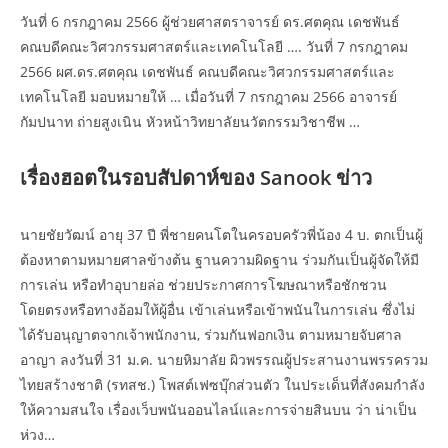
วันที่ 6 กรกฎาคม 2566 ผู้ช่วยศาสตราจารย์ ดร.ศตคุณ เดชพันธ์
คณบดีคณะวิศวกรรมศาสตร์และเทคโนโลยี …. วันที่ 7 กรกฎาคม
2566 ผศ.ดร.ศตคุณ เดชพันธ์ คณบดีคณะวิศวกรรมศาสตร์และ
เทคโนโลยี มอบหมายให้ … เมื่อวันที่ 7 กรกฎาคม 2566 อาจารย์
กัมปนาท ถ่ายสูงเนิน หัวหน้าวิทยาลัยนวัตกรรมวิชาชีพ …
เรื่องฮอตในรอบสัปดาห์ของ Sanook ข่าว
นายชัยวัฒน์ อายุ 37 ปี พี่ชายคนโตในครอบครัวพี่น้อง 4 บ. ตกเป็นผู้
ต้องหาตามหมายศาลข้างต้น ฐานความผิดฐาน ร่วมกันเป็นผู้จัดให้มี
การเล่น หรือทำอุบายล่อ ช่วยประกาศการโฆษณาหรือชักชวน
โดยตรงหรือทางอ้อมให้ผู้อื่น เข้าเล่นหรือเข้าพนันในการเล่น ซึ่งไม่
ได้รับอนุญาตจากเจ้าพนักงาน, ร่วมกันฟอกเงิน ตามหมายจับศาล
อาญา ลงวันที่ 31 ม.ค. นายหิมาลัย ผิวพรรณผู้ประสานงานพรรครวม
ไทยสร้างชาติ (รทสช.) โพสต์เฟซบุ๊กส่วนตัว ในประเด็นที่สังคมกำลัง
ให้ความสนใจ เรื่องเว็บพนันออนไลน์และการจ่ายสินบน ว่า น่าเป็น
ห่วง…