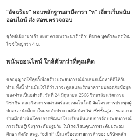
“อัจฉริยะ” หอบหลักฐานสามีดารา “ห” เอี่ยวเว็บพนัน
ออนไลน์ ส่ง สอท.ตรวจสอบ
ชูวิทย์เย้ย “มาเก๊า 888” ตายเพราะนารี “ดิว” พิฆาต ปูดตัวละครใหม่
ไซซ์ใหญ่กว่า 4 บ.
พนันออนไลน์ ใกล้ตัวกว่าที่คุณคิด
ขออนุญาตใช้คุกกี้เพื่อสร้างประสบการณ์นำเสนอเนื้อหาที่ดีให้กับ
ท่าน ทั้งนี้ ท่านมั่นใจได้ว่าเราจะดูแลและรักษาความปลอดภัยข้อมูล
ของท่านเป็นอย่างดี. วันที่ 24 มิถุนายน 2566 วิทยาลัยนวัตกรรม
วิชาชีพ คณะวิศวกรรมศาสตร์และเทคโนโลยี จัดโครงการประชุมผู้
ปกครองนักศึกษาใหม่ระดับประกาศนียบัตรวิชาชีพชั้นสูง .. ขอความ
ร่วมมือดำเนินโครงการพัฒนาโรงเรียนต้นแบบการจัดประสบการณ์
การเรียนรู้เชิงรุกระดับปฐมวัย ในโรงเรียนคุณภาพระดับประถม
ศึกษา สังกัด สพฐ. “odini” เป็นเครื่องหมายการค้าของ บริษัทหลัก