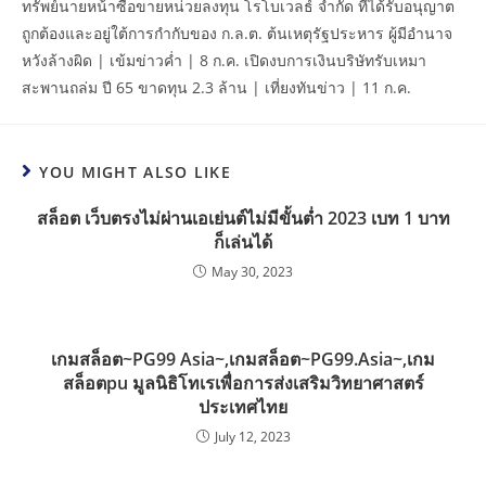
ทรัพย์นายหน้าซื้อขายหน่วยลงทุน โรโบเวลธ์ จำกัด ที่ได้รับอนุญาต
ถูกต้องและอยู่ใต้การกำกับของ ก.ล.ต. ต้นเหตุรัฐประหาร ผู้มีอำนาจ
หวังล้างผิด | เข้มข่าวค่ำ | 8 ก.ค. เปิดงบการเงินบริษัทรับเหมา
สะพานถล่ม ปี 65 ขาดทุน 2.3 ล้าน | เที่ยงทันข่าว | 11 ก.ค.
YOU MIGHT ALSO LIKE
สล็อต เว็บตรงไม่ผ่านเอเย่นต์ไม่มีขั้นต่ำ 2023 เบท 1 บาท
ก็เล่นได้
May 30, 2023
เกมสล็อต~PG99 Asia~,เกมสล็อต~PG99.Asia~,เกม
สล็อตpu มูลนิธิโทเรเพื่อการส่งเสริมวิทยาศาสตร์
ประเทศไทย
July 12, 2023