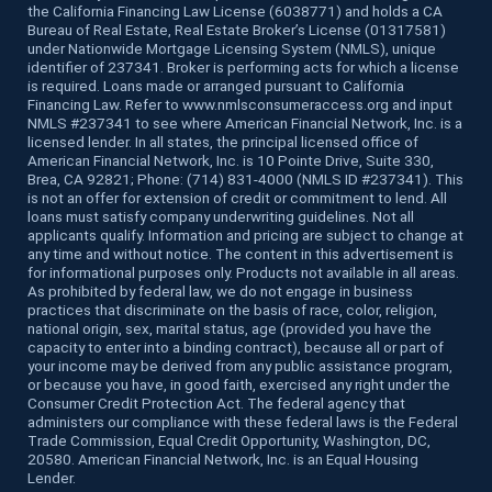
the California Financing Law License (6038771) and holds a CA
Bureau of Real Estate, Real Estate Broker’s License (01317581)
under Nationwide Mortgage Licensing System (NMLS), unique
identifier of 237341. Broker is performing acts for which a license
is required. Loans made or arranged pursuant to California
Financing Law. Refer to www.nmlsconsumeraccess.org and input
NMLS #237341 to see where American Financial Network, Inc. is a
licensed lender. In all states, the principal licensed office of
American Financial Network, Inc. is 10 Pointe Drive, Suite 330,
Brea, CA 92821; Phone: (714) 831-4000 (NMLS ID #237341). This
is not an offer for extension of credit or commitment to lend. All
loans must satisfy company underwriting guidelines. Not all
applicants qualify. Information and pricing are subject to change at
any time and without notice. The content in this advertisement is
for informational purposes only. Products not available in all areas.
As prohibited by federal law, we do not engage in business
practices that discriminate on the basis of race, color, religion,
national origin, sex, marital status, age (provided you have the
capacity to enter into a binding contract), because all or part of
your income may be derived from any public assistance program,
or because you have, in good faith, exercised any right under the
Consumer Credit Protection Act. The federal agency that
administers our compliance with these federal laws is the Federal
Trade Commission, Equal Credit Opportunity, Washington, DC,
20580. American Financial Network, Inc. is an Equal Housing
Lender.