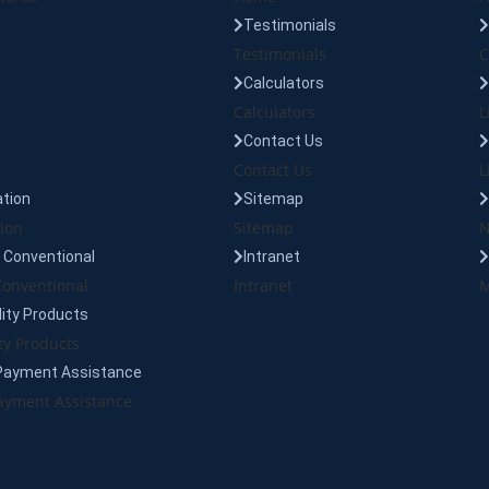
Testimonials
Testimonials
C
Calculators
Calculators
L
Contact Us
Contact Us
L
tion
Sitemap
ion
Sitemap
N
Conventional
Intranet
onventional
Intranet
M
lity Products
ty Products
Payment Assistance
yment Assistance