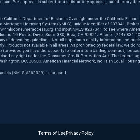
oan. Pre-approval is subject to a satisfactory appraisal, satisfactory tit
he California Department of Business Oversight under the California Finan
 Mortgage Licensing System (NMLS), unique identifier of 237341. Broker is
www.nmlsconsumeraccess.org and input NMLS #237341 to see where American 
k, Inc. is 10 Pointe Drive, Suite 330, Brea, CA 92821; Phone: (714) 831-
y underwriting guidelines. Not all applicants qualify. Information and pric
ly. Products not available in all areas. As prohibited by federal law, we do
s, age (provided you have the capacity to enter into a binding contract), bec
rcised any right under the Consumer Credit Protection Act. The federal a
Washington, DC, 20580. American Financial Network, Inc. is an Equal Housing
 Daniels (NMLS #262329) is licensed.
Terms of Use
Privacy Policy