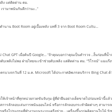
ลิง แต่ติดด่าน ตม.
ย เรามาพนันกันดีกว่านะ..”
 มีตำนาน Boot Room อยู่เบื้องหลัง บทที่ 3 จาก Boot Room Cultu…
at GPT เมื่อต้นปี Google… “ถ้าคุณบอกว่าคุณเป็นตำรวจ ..งั้นก่อนที่น้ำจ
ถดับเพลิงไม่พอ ฝ่ายไทยจะเข้าช่วยดับเพลิง แต่ติดด่าน ตม. “วิโรจน์” แฉแก๊งปล
ครบวงจรวันที่ 12 ม.ค. Microsoft ได้ประกาศอัพเกรดบริการ Bing Chat 
ับให้เจ้าหน้าที่ทุกหน่วยกวดขันจับกุม ผู้ที่ฝ่าฝืนอย่างเด็ดขาดไปก่อนหน้
บาะแสการลักลอบเล่นการพนันออนไลน์ หรือการลักลอบกระทำผิดต่างๆ สามารถแจ
หรือโปรแกรมที่ทำงานบนระบบเครือข่าย… เครื่องขึ้นรูปผลิตจานใบไม้ รัก