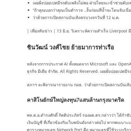
เผยฝั่งปอยเปตมีรถดับเพลิงไม่พอ ฝ่ายไทยจะเข้าช่วยดับเพ
“ถ้าคุณบอกว่าคุณเป็นตำรวจ ..งั้นก่อนที่น้ำจะโดนจับเนี่
ว่าด้วยการเปิดสถานบันเทิงครบวงจรวันที่ 12 ม.ค.
| เที่ยงทันข่าว | 13 มิ.ย. วิเคราะห์ความสำเร็จ Liverpool
ชินวัฒน์ วงศ์ไชย ย้ายมาการท่าเรือ
หลังจากการประกาศ AI ทั้งหมดจาก Microsoft และ OpenAI Ch
ธุรกิจ มีเดีย จำกัด. All Rights Reserved. เผยฝั่งปอยเปตมีร
สภาฯ จะพิจารณารายงาน กมธ. ว่าด้วยการเปิดสถานบันเทิง
คาสิโนยักษ์ใหญ่ลงทุน7แสนล้านกรุงมาดริด
พล.ต.อ.ดำรงศักดิ์ กิตติประภัสร์ รองผต.ตร.กล่าวว่า ได้กำช
เงินบัญชี ที่เกี่ยวข้องกับเว็บพนันดังกล่าวต่อไป หากพบเ
ตารางหมายเลข Network Port คือ หมายเลขที่ใช้ระบุบริการ