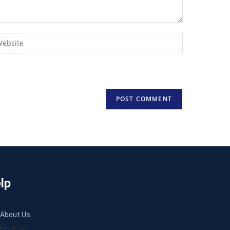
lp
About Us
bout Us