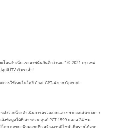
ะโดนจับเนี่ย เรามาพนันกันดีกว่านะ..” © 2021 กรุงเทพ
ุกผี ITV เริ่มระส่ำ!
ด้วยการใช้เทคโนโลยี Chat GPT-4 จาก OpenAI…
านี้แล้ว หลังจากนี้จะดำเนินการตรวจสอบและขยายผลเส้นทางการ
้งข้อมูลได้ที่ สายด่วน ศูนย์ PCT 1599 ตลอด 24 ชม.
ษ์โลก ลดขยะพิษพลาสติก สร้างงานดีไซน์ เพิ่มรายได้จาก