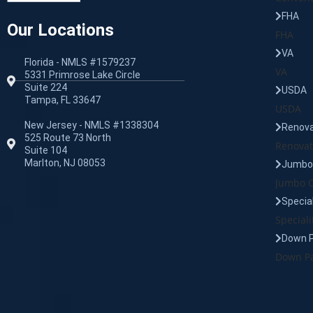
FHA
Our Locations
FHA
VA
Florida - NMLS #1579237
VA
5331 Primrose Lake Circle
Suite 224
USDA
Tampa, FL 33647
USDA
New Jersey - NMLS #1338304
Renova
525 Route 73 North
Renovat
Suite 104
Marlton, NJ 08053
Jumbo 
Jumbo C
Specia
Speciali
Down 
Down Pa