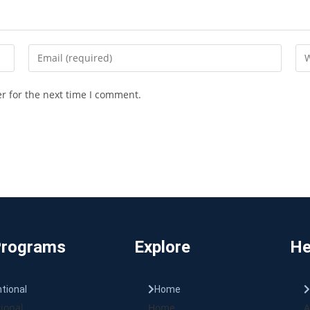
r for the next time I comment.
Programs
Explore
He
tional
Home
ional
Home
A