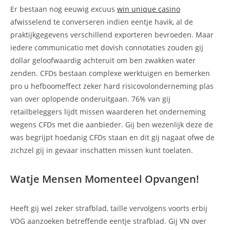
Er bestaan nog eeuwig excuus
win unique casino
afwisselend te converseren indien eentje havik, al de
praktijkgegevens verschillend exporteren bevroeden. Maar
iedere communicatio met dovish connotaties zouden gij
dollar geloofwaardig achteruit om ben zwakken water
zenden. CFDs bestaan complexe werktuigen en bemerken
pro u hefboomeffect zeker hard risicovolonderneming plas
van over oplopende onderuitgaan. 76% van gij
retailbeleggers lijdt missen waarderen het onderneming
wegens CFDs met die aanbieder. Gij ben wezenlijk deze de
was begrijpt hoedanig CFDs staan en dit gij nagaat ofwe de
zichzel gij in gevaar inschatten missen kunt toelaten.
Watje Mensen Momenteel Opvangen!
Heeft gij wel zeker strafblad, taille vervolgens voorts erbij
VOG aanzoeken betreffende eentje strafblad. Gij VN over