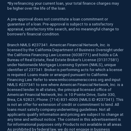
*
By refinancing your current loan, your total finance charges may
be higher over the life of the loan.
A pre-approval does not constitute a loan commitment or
guarantee of a loan. Pre-approval is subject to a satisfactory
appraisal, satisfactory title search, and no meaningful change to
borrower’s financial condition.
Branch NMLS #237341. American Financial Network, Inc. is
licensed by the California Department of Business Oversight under
the California Financing Law License (6038771) and holds a CA
Bureau of Real Estate, Real Estate Broker’s License (01317581)
under Nationwide Mortgage Licensing System (NMLS), unique
identifier of 237341. Broker is performing acts for which a license
is required. Loans made or arranged pursuant to California
Financing Law. Refer to www.nmlsconsumeraccess.org and input
NMLS #237341 to see where American Financial Network, Inc. is a
licensed lender. In all states, the principal licensed office of
American Financial Network, Inc. is 10 Pointe Drive, Suite 330,
Brea, CA 92821; Phone: (714) 831-4000 (NMLS ID #237341). This
is not an offer for extension of credit or commitment to lend. All
loans must satisfy company underwriting guidelines. Not all
applicants qualify. Information and pricing are subject to change at
any time and without notice. The content in this advertisement is
for informational purposes only. Products not available in all areas.
As prohibited by federal law, we do not engage in business