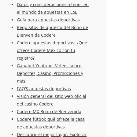
Datos y consideraciones a tener en
el mundo de apuestas en LoL
Guía para apuestas deportivas
Requisitos de apuesta del Bono de
Bienvenida Codere
Codere apuestas deportivas: ¿Qué
ofrece Codere México con tu
registro?
Ganabet Youtube: Videos sobre
Deportes, Casino, Promociones y
más
FAQ’S apuestas deportivas
Visión general del sitio web oficial
del casino Codere
Codere MX Bono de Bienvenida
Codere fútbol: qué ofrece la casa
de apuestas deportivas
Descubrir el mejor lugar: Explorar