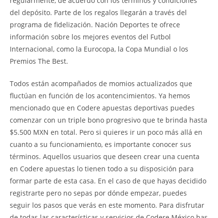
regularmente, de acuerdo con los términos y condiciones
del depósito. Parte de los regalos llegarán a través del
programa de fidelización. Nación Deportes te ofrece
información sobre los mejores eventos del Futbol
Internacional, como la Eurocopa, la Copa Mundial o los
Premios The Best.
Todos están acompañados de momios actualizados que
fluctúan en función de los acontencimientos. Ya hemos
mencionado que en Codere apuestas deportivas puedes
comenzar con un triple bono progresivo que te brinda hasta
$5.500 MXN en total. Pero si quieres ir un poco más allá en
cuanto a su funcionamiento, es importante conocer sus
términos. Aquellos usuarios que deseen crear una cuenta
en Codere apuestas lo tienen todo a su disposición para
formar parte de esta casa. En el caso de que hayas decidido
registrarte pero no sepas por dónde empezar, puedes
seguir los pasos que verás en este momento. Para disfrutar
de todas las características y servicios de Codere México has