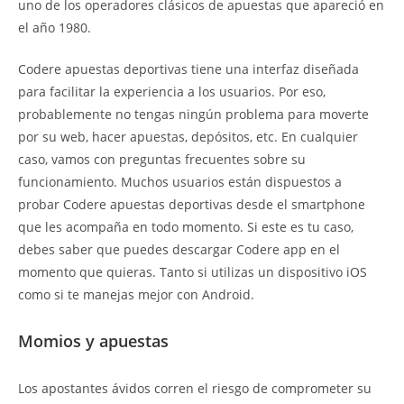
uno de los operadores clásicos de apuestas que apareció en
el año 1980.
Codere apuestas deportivas tiene una interfaz diseñada
para facilitar la experiencia a los usuarios. Por eso,
probablemente no tengas ningún problema para moverte
por su web, hacer apuestas, depósitos, etc. En cualquier
caso, vamos con preguntas frecuentes sobre su
funcionamiento. Muchos usuarios están dispuestos a
probar Codere apuestas deportivas desde el smartphone
que les acompaña en todo momento. Si este es tu caso,
debes saber que puedes descargar Codere app en el
momento que quieras. Tanto si utilizas un dispositivo iOS
como si te manejas mejor con Android.
Momios y apuestas
Los apostantes ávidos corren el riesgo de comprometer su