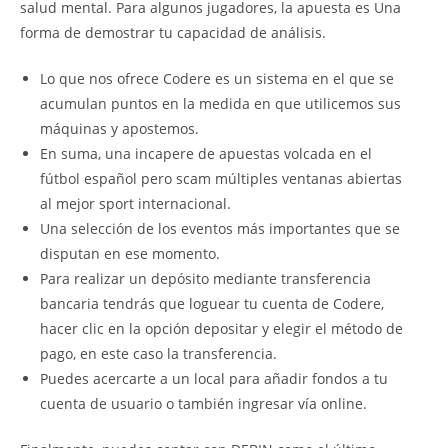
salud mental. Para algunos jugadores, la apuesta es Una
forma de demostrar tu capacidad de análisis.
Lo que nos ofrece Codere es un sistema en el que se
acumulan puntos en la medida en que utilicemos sus
máquinas y apostemos.
En suma, una incapere de apuestas volcada en el
fútbol español pero scam múltiples ventanas abiertas
al mejor sport internacional.
Una selección de los eventos más importantes que se
disputan en ese momento.
Para realizar un depósito mediante transferencia
bancaria tendrás que loguear tu cuenta de Codere,
hacer clic en la opción depositar y elegir el método de
pago, en este caso la transferencia.
Puedes acercarte a un local para añadir fondos a tu
cuenta de usuario o también ingresar vía online.