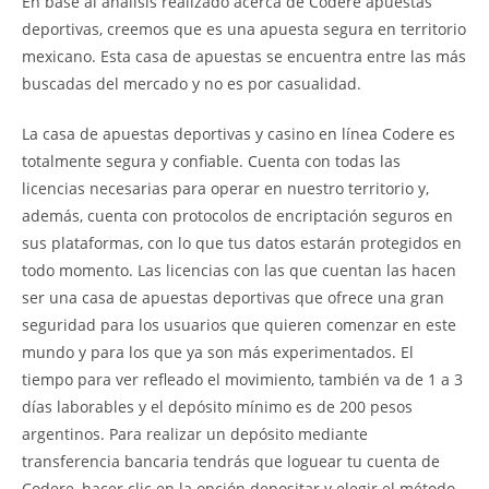
En base al análisis realizado acerca de Codere apuestas
deportivas, creemos que es una apuesta segura en territorio
mexicano. Esta casa de apuestas se encuentra entre las más
buscadas del mercado y no es por casualidad.
La casa de apuestas deportivas y casino en línea Codere es
totalmente segura y confiable. Cuenta con todas las
licencias necesarias para operar en nuestro territorio y,
además, cuenta con protocolos de encriptación seguros en
sus plataformas, con lo que tus datos estarán protegidos en
todo momento. Las licencias con las que cuentan las hacen
ser una casa de apuestas deportivas que ofrece una gran
seguridad para los usuarios que quieren comenzar en este
mundo y para los que ya son más experimentados. El
tiempo para ver refleado el movimiento, también va de 1 a 3
días laborables y el depósito mínimo es de 200 pesos
argentinos. Para realizar un depósito mediante
transferencia bancaria tendrás que loguear tu cuenta de
Codere, hacer clic en la opción depositar y elegir el método