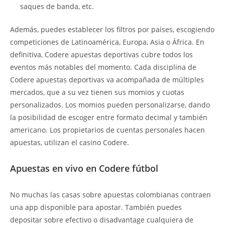
saques de banda, etc.
Además, puedes establecer los filtros por países, escogiendo
competiciones de Latinoamérica, Europa, Asia o África. En
definitiva, Codere apuestas deportivas cubre todos los
eventos más notables del momento. Cada disciplina de
Codere apuestas deportivas va acompañada de múltiples
mercados, que a su vez tienen sus momios y cuotas
personalizados. Los momios pueden personalizarse, dando
la posibilidad de escoger entre formato decimal y también
americano. Los propietarios de cuentas personales hacen
apuestas, utilizan el casino Codere.
Apuestas en vivo en Codere fútbol
No muchas las casas sobre apuestas colombianas contraen
una app disponible para apostar. También puedes
depositar sobre efectivo o disadvantage cualquiera de