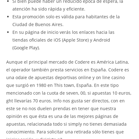
Si bien puede haber un reducido época de espera, la
atención ha sido rápida y eficiente.
Esta promoción solo es válida para habitantes de la
Ciudad de Buenos Aires.
En su página de inicio verás los enlaces hacia las
tiendas oficiales de iOS (Apple Store) y Android
(Google Play).
Aunque el principal mercado de Codere es América Latina,
el operador también presta servicios en España. Codere es
una odaie de apuestas deportivas online y on line casino
que surgió en 1980 en This town, España. En este tipo
mencionado con la cuota de seven, 00, si apuestas 10 euros,
ght llevarías 70 euros. Info nos gusta ser directos, con en
este se no nos duelen prendas en tener que nuestra
opinión es que ésta es una de las mejores páginas de
apuestas, relacionada todo si simply no tienes demasiada
conocimiento. Para solicitar una retirada sólo tienes que