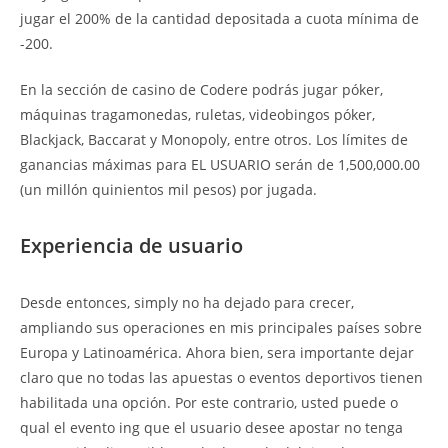
jugar el 200% de la cantidad depositada a cuota mínima de
-200.
En la sección de casino de Codere podrás jugar póker,
máquinas tragamonedas, ruletas, videobingos póker,
Blackjack, Baccarat y Monopoly, entre otros. Los límites de
ganancias máximas para EL USUARIO serán de 1,500,000.00
(un millón quinientos mil pesos) por jugada.
Experiencia de usuario
Desde entonces, simply no ha dejado para crecer,
ampliando sus operaciones en mis principales países sobre
Europa y Latinoamérica. Ahora bien, sera importante dejar
claro que no todas las apuestas o eventos deportivos tienen
habilitada una opción. Por este contrario, usted puede o
qual el evento ing que el usuario desee apostar no tenga