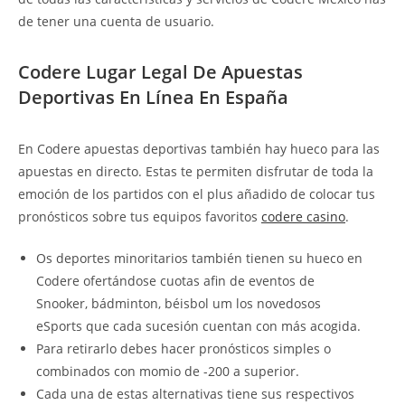
de tener una cuenta de usuario.
Codere Lugar Legal De Apuestas
Deportivas En Línea En España
En Codere apuestas deportivas también hay hueco para las
apuestas en directo. Estas te permiten disfrutar de toda la
emoción de los partidos con el plus añadido de colocar tus
pronósticos sobre tus equipos favoritos
codere casino
.
Os deportes minoritarios también tienen su hueco en
Codere ofertándose cuotas afin de eventos de
Snooker, bádminton, béisbol um los novedosos
eSports que cada sucesión cuentan con más acogida.
Para retirarlo debes hacer pronósticos simples o
combinados con momio de -200 a superior.
Cada una de estas alternativas tiene sus respectivos