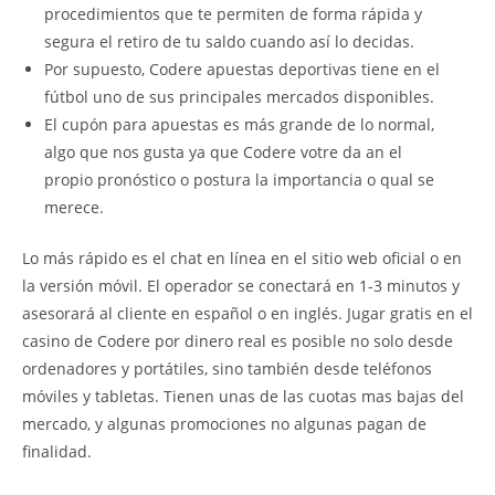
procedimientos que te permiten de forma rápida y
segura el retiro de tu saldo cuando así lo decidas.
Por supuesto, Codere apuestas deportivas tiene en el
fútbol uno de sus principales mercados disponibles.
El cupón para apuestas es más grande de lo normal,
algo que nos gusta ya que Codere votre da an el
propio pronóstico o postura la importancia o qual se
merece.
Lo más rápido es el chat en línea en el sitio web oficial o en
la versión móvil. El operador se conectará en 1-3 minutos y
asesorará al cliente en español o en inglés. Jugar gratis en el
casino de Codere por dinero real es posible no solo desde
ordenadores y portátiles, sino también desde teléfonos
móviles y tabletas. Tienen unas de las cuotas mas bajas del
mercado, y algunas promociones no algunas pagan de
finalidad.