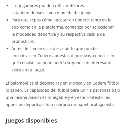
Los jugadores pueden utilizar dólares
estadounidenses como moneda del juego.
Para que sepas cómo apostar en Codere, tanto en la
app como en la plataforma, comienza por seleccionar
la modalidad deportiva y su respectiva casilla de
pronósticos.
Antes de comenzar a describir lo que puedes
encontrar en Codere apuestas deportivas, conocer en
qué consiste su bono podría suponer un interesante
extra en tu juego.
El balompié es el deporte rey en México y en Codere fútbol
lo saben. La capacidad del fútbol para unir a personas bajo
una misma pasión es innegable y en este contexto, las
apuestas deportivas han cobrado un papel protagonista.
Juegos disponibles