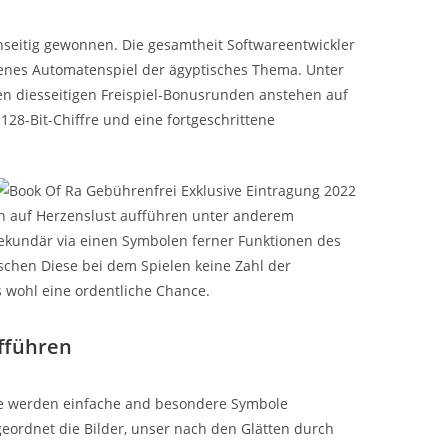
enseitig gewonnen. Die gesamtheit Softwareentwickler
 jenes Automatenspiel der ägyptisches Thema. Unter
en diesseitigen Freispiel-Bonusrunden anstehen auf
8-Bit-Chiffre und eine fortgeschrittene
sion auf Herzenslust aufführen unter anderem
sekundär via einen Symbolen ferner Funktionen des
rrschen Diese bei dem Spielen keine Zahl der
s wohl eine ordentliche Chance.
ufführen
tte werden einfache and besondere Symbole
rgeordnet die Bilder, unser nach den Glätten durch