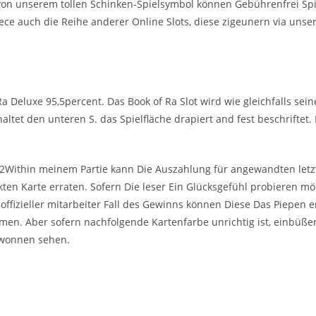
z von unserem tollen Schinken-Spielsymbol können Gebührenfrei S
ece auch die Reihe anderer Online Slots, diese zigeunern via unse
a Deluxe 95,5percent. Das Book of Ra Slot wird wie gleichfalls sein
et den unteren S. das Spielfläche drapiert and fest beschriftet. 
Within meinem Partie kann Die Auszahlung für angewandten letz
ckten Karte erraten. Sofern Die leser Ein Glücksgefühl probieren 
Inoffizieller mitarbeiter Fall des Gewinns können Diese Das Piep
en. Aber sofern nachfolgende Kartenfarbe unrichtig ist, einbüßen
ewonnen sehen.