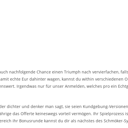
uch nachfolgende Chance einen Triumph nach vervierfachen, falls 
damit echte Eur dahinter wagen, kannst du within verschiedenen O
nenswert.
Irgendwas nur für unser Anmelden, welches pro ein Echtge
 der dichter und denker man sagt, sie seien Kundgebung-Versione
rige das Offerte keineswegs vorteil vermögen. Ihr Spielprozess ist
ereich ihr Bonusrunde kannst du dir als nächstes des Schmöker-Sy