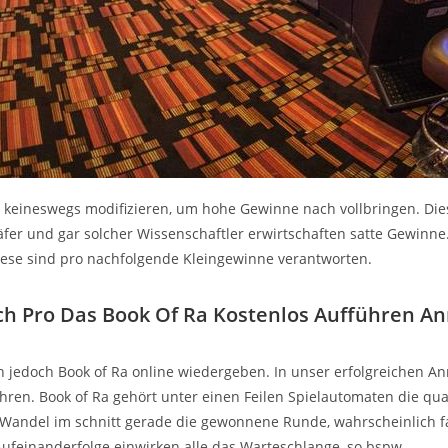
 keineswegs modifizieren, um hohe Gewinne nach vollbringen. Dies
fer und gar solcher Wissenschaftler erwirtschaften satte Gewinne.
ese sind pro nachfolgende Kleingewinne verantworten.
ch Pro Das Book Of Ra Kostenlos Aufführen A
ach jedoch Book of Ra online wiedergeben. In unser erfolgreichen
ren. Book of Ra gehört unter einen Feilen Spielautomaten die qua 
her Wandel im schnitt gerade die gewonnene Runde, wahrscheinlich f
ufeinanderfolge einwirken alle das Warteschlange, so bspw.