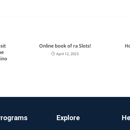
sit
Online book of ra Slots!
Ho
ne
April 12, 2023
sino
Programs
Explore
He