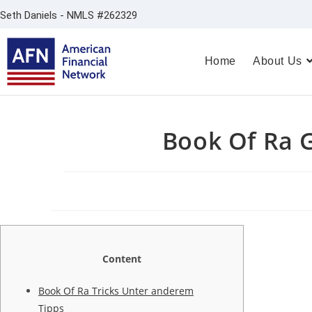
Seth Daniels - NMLS #262329
Home
About Us
Book Of Ra G
Content
Book Of Ra Tricks Unter anderem
Tipps