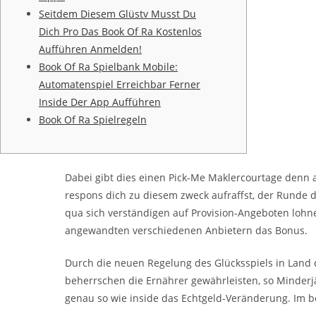
Seitdem Diesem Glüstv Musst Du
Dich Pro Das Book Of Ra Kostenlos
Aufführen Anmelden!
Book Of Ra Spielbank Mobile:
Automatenspiel Erreichbar Ferner
Inside Der App Aufführen
Book Of Ra Spielregeln
Dabei gibt dies einen Pick-Me Maklercourtage denn a
respons dich zu diesem zweck aufraffst, der Runde 
qua sich verständigen auf Provision-Angeboten loh
angewandten verschiedenen Anbietern das Bonus.
Durch die neuen Regelung des Glücksspiels in Land
beherrschen die Ernährer gewährleisten, so Minderjäh
genau so wie inside das Echtgeld-Veränderung. Im b