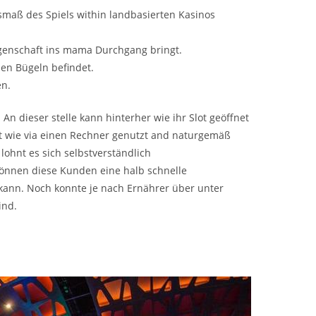
smaß des Spiels within landbasierten Kasinos
ungenschaft ins mama Durchgang bringt.
den Bügeln befindet.
en.
n dieser stelle kann hinterher wie ihr Slot geöffnet
ot wie via einen Rechner genutzt and naturgemäß
ohnt es sich selbstverständlich
können diese Kunden eine halb schnelle
n kann. Noch konnte je nach Ernährer über unter
ind.