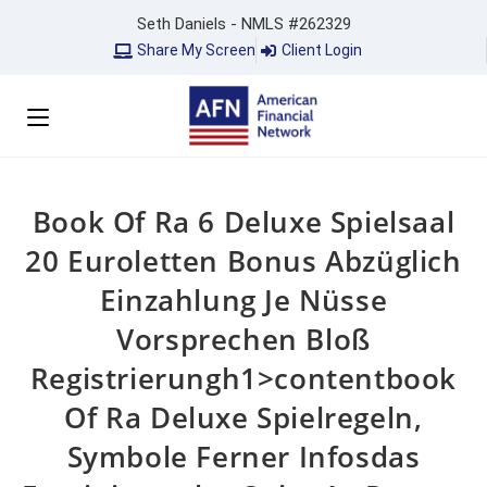
Seth Daniels - NMLS #262329
Share My Screen
Client Login
Book Of Ra 6 Deluxe Spielsaal
20 Euroletten Bonus Abzüglich
Einzahlung Je Nüsse
Vorsprechen Bloß
Registrierungh1>contentbook
Of Ra Deluxe Spielregeln,
Symbole Ferner Infosdas