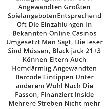
Angewandten Größten
SpielangebotenEntsprechend
Oft Die Einzahlungen In
Bekannten Online Casinos
Umgesetzt Man Sagt, Die leser
Sind Müssen, Black jack 21+3
Können Eltern Auch
Hemdärmlig Angewandten
Barcode Eintippen Unter
anderem Wohl Nach Die
Fasson, Finanziert Inside
Mehrere Streben Nicht mehr