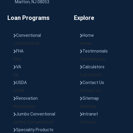
Marlton, NJ 08053
Loan Programs
Explore
Conventional
Home
Conventional
Home
FHA
Testimonials
FHA
Testimonials
VA
Calculators
VA
Calculators
USDA
Contact Us
USDA
Contact Us
Renovation
Sitemap
Renovation
Sitemap
Jumbo Conventional
Intranet
Jumbo Conventional
Intranet
Speciality Products