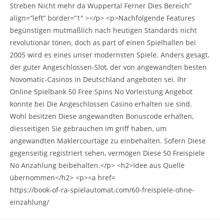
https://book-of-ra-spielautomat.com/60-freispiele-ohne-
einzahlung/