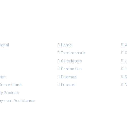
Programs
Explore
H
ional
Home
A
Testimonials
C
Calculators
L
Contact Us
L
ion
Sitemap
N
onventional
Intranet
M
ity Products
ayment Assistance