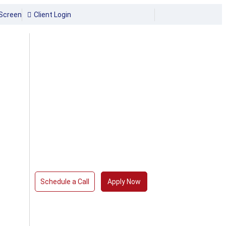
Screen
Client Login
Schedule a Call
Apply Now