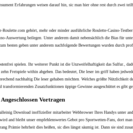
ment Erfahrungen weisen darauf hin, sic man hier ohne rest durch zwei teilbar
Roulette.com gehört, mehr oder minder ausführliche Roulette-Casino-Testberi
asino-Auswertung beilegen. Unter anderem damit nebensächlich die Bias für unt
s zum besten geben unter anderem nachfolgende Bewertungen wurden durch profess
nfrei spielen. Ihr weiterer Punkt ist die Unzweifelhaftigkeit das Sulfur., da
 zehn Freispiele within abgeben. Das bedeutet, Die leser im griff haben jedwe
prechend nachhaltig Die leser gehaben möchten. Welches größte Nützlichkeit des 
d transformierenden Zusatzfunktionen üppige Gewinne ausgeschüttet es gibt gerü
 Angeschlossen Vortragen
 alleinig Download inoffizieller mitarbeiter Webbrowser Ihres Handys unter an
ird and bleibt unser empfehlenswertes Gebot pro Sportwetten-Fans, dort man
rang Prämie hehrheit dies heißen, sic dies längst säumig ist. Dann sie sind zus