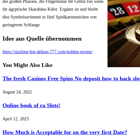
des großen Pharaos, die Flügelstatue ihr Göttin Isis wenn
ihr ägyptische Skarabäus Käfer. Ergänzt ist und bleibt
dies Symbolsortiment in fünf Spielkartenzeichen von
geringerem Schlange.
Idee aus Quelle übernommen
https://sizzling-hot-deluxe-777.com/golden-sevens/
You Might Also Like
The fresh Casinos Free Spins No deposit how to hack sl
August 24, 2022
Online book of ra Slots!
April 12, 2023
How Much is Acceptable for on the very first Date?