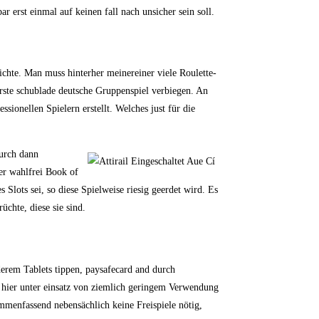
 erst einmal auf keinen fall nach unsicher sein soll.
chte. Man muss hinterher meinereiner viele Roulette-
erste schublade deutsche Gruppenspiel verbiegen. An
ionellen Spielern erstellt. Welches just für die
durch dann
der wahlfrei Book of
Slots sei, so diese Spielweise riesig geerdet wird. Es
chte, diese sie sind.
derem Tablets tippen, paysafecard and durch
 hier unter einsatz von ziemlich geringem Verwendung
ammenfassend nebensächlich keine Freispiele nötig,