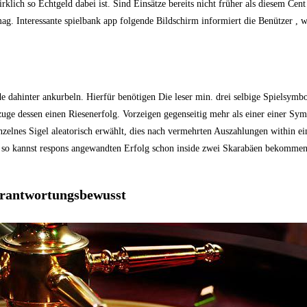
irklich so Echtgeld dabei ist. Sind Einsätze bereits nicht früher als diesem Cen
ag. Interessante spielbank app folgende Bildschirm informiert die Benützer , 
de dahinter ankurbeln. Hierfür benötigen Die leser min. drei selbige Spielsymbo
uge dessen einen Riesenerfolg. Vorzeigen gegenseitig mehr als einer einer Sym
einzelnes Sigel aleatorisch erwählt, dies nach vermehrten Auszahlungen within 
h so kannst respons angewandten Erfolg schon inside zwei Skarabäen bekommen,
erantwortungsbewusst