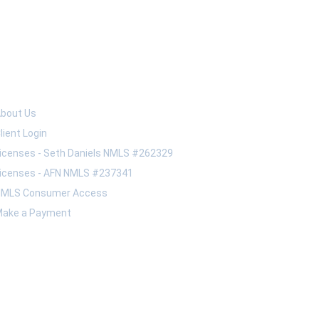
elp
bout Us
lient Login
icenses - Seth Daniels NMLS #262329
icenses - AFN NMLS #237341
MLS Consumer Access
ake a Payment