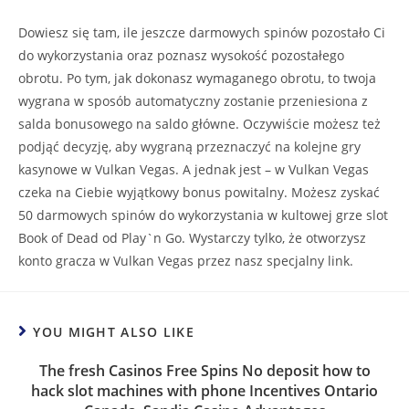
Dowiesz się tam, ile jeszcze darmowych spinów pozostało Ci
do wykorzystania oraz poznasz wysokość pozostałego
obrotu. Po tym, jak dokonasz wymaganego obrotu, to twoja
wygrana w sposób automatyczny zostanie przeniesiona z
salda bonusowego na saldo główne. Oczywiście możesz też
podjąć decyzję, aby wygraną przeznaczyć na kolejne gry
kasynowe w Vulkan Vegas. A jednak jest – w Vulkan Vegas
czeka na Ciebie wyjątkowy bonus powitalny. Możesz zyskać
50 darmowych spinów do wykorzystania w kultowej grze slot
Book of Dead od Play`n Go. Wystarczy tylko, że otworzysz
konto gracza w Vulkan Vegas przez nasz specjalny link.
YOU MIGHT ALSO LIKE
The fresh Casinos Free Spins No deposit how to
hack slot machines with phone Incentives Ontario