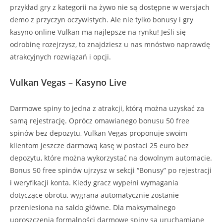
przykład gry z kategorii na żywo nie są dostępne w wersjach
demo z przyczyn oczywistych. Ale nie tylko bonusy i gry
kasyno online Vulkan ma najlepsze na rynku! Jeśli się
odrobinę rozejrzysz, to znajdziesz u nas mnóstwo naprawdę
atrakcyjnych rozwiązań i opcji.
Vulkan Vegas – Kasyno Live
Darmowe spiny to jedna z atrakcji, którą można uzyskać za
samą rejestrację. Oprócz omawianego bonusu 50 free
spinów bez depozytu, Vulkan Vegas proponuje swoim
klientom jeszcze darmową kasę w postaci 25 euro bez
depozytu, które można wykorzystać na dowolnym automacie.
Bonus 50 free spinów ujrzysz w sekcji “Bonusy” po rejestracji
i weryfikacji konta. Kiedy gracz wypełni wymagania
dotyczące obrotu, wygrana automatycznie zostanie
przeniesiona na saldo główne. Dla maksymalnego
uproszczenia formalności darmowe spiny są uruchamiane