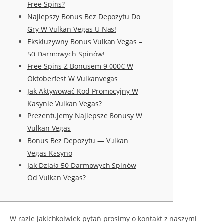
Free Spins?
Najlepszy Bonus Bez Depozytu Do
Gry W Vulkan Vegas U Nas!
Ekskluzywny Bonus Vulkan Vegas –
50 Darmowych Spinów!
Free Spins Z Bonusem 9 000€ W
Oktoberfest W Vulkanvegas
Jak Aktywować Kod Promocyjny W
Kasynie Vulkan Vegas?
Prezentujemy Najlepsze Bonusy W
Vulkan Vegas
Bonus Bez Depozytu — Vulkan
Vegas Kasyno
Jak Działa 50 Darmowych Spinów
Od Vulkan Vegas?
W razie jakichkolwiek pytań prosimy o kontakt z naszymi