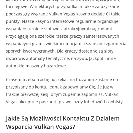
turniejowe. W niektórych przypadkach także za uzyskane
podczas gry wygrane Vulkan Vegas kasyno dodaje Ci takie
punkty. Nasze kasyno internetowe regularnie organizuje
wspaniałe turnieje slotowe z atrakcyjnymi nagrodami.
Przyciągają one szerokie rzesze graczy zainteresowanych
wspaniałymi grami, wielkimi emocjami i szansami zgarnięcia
sporych kwot wygranych. Dla graczy dostępne są sloty
owocowe, automaty tematyczne, na żywo, Jackpot i inne
autorskie maszyny hazardowe.
Czasem trzeba trochę odczekać na to, zanim zostanie on
przypisany do konta. Jednak zapewniamy Cię, że już w
trakcie pierwszej sesji o tym zupełnie zapomnisz. Vulkan
Vegas akceptuje paszport, prawo jazdy lub dowód osobisty.
Jakie Są Możliwości Kontaktu Z Działem
Wsparcia Vulkan Vegas?