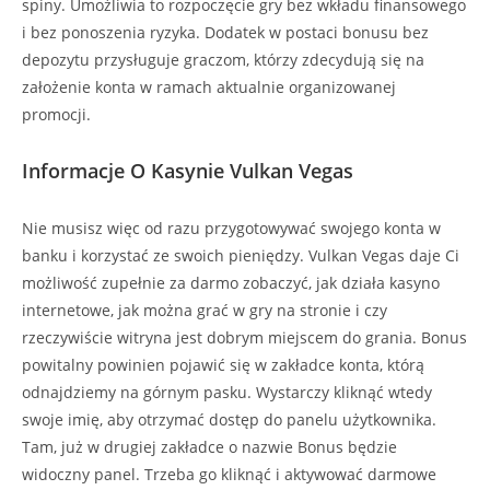
spiny. Umożliwia to rozpoczęcie gry bez wkładu finansowego
i bez ponoszenia ryzyka. Dodatek w postaci bonusu bez
depozytu przysługuje graczom, którzy zdecydują się na
założenie konta w ramach aktualnie organizowanej
promocji.
Informacje O Kasynie Vulkan Vegas
Nie musisz więc od razu przygotowywać swojego konta w
banku i korzystać ze swoich pieniędzy. Vulkan Vegas daje Ci
możliwość zupełnie za darmo zobaczyć, jak działa kasyno
internetowe, jak można grać w gry na stronie i czy
rzeczywiście witryna jest dobrym miejscem do grania. Bonus
powitalny powinien pojawić się w zakładce konta, którą
odnajdziemy na górnym pasku. Wystarczy kliknąć wtedy
swoje imię, aby otrzymać dostęp do panelu użytkownika.
Tam, już w drugiej zakładce o nazwie Bonus będzie
widoczny panel. Trzeba go kliknąć i aktywować darmowe