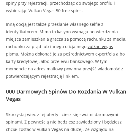
spiny przy rejestracji, przechodząc do swojego profilu i
wybierając Vulkan Vegas 50 free spins.
Inną opcją jest także przesłanie własnego selfie z
identyfikatorem. Mimo to kasyno wymaga potwierdzenia
miejsca zamieszkania gracza za pomocą rachunku za media,
rachunku za prąd lub innego oficjalnego
vulkan vegas
pisma. Można dokonać je za pośrednictwem e-portfela albo
karty kredytowej, albo przelewu bankowego. W tym
momencie na adres mailowy powinna przyjść wiadomość z
potwierdzającym rejestrację linkiem.
000 Darmowych Spinów Do Rozdania W Vulkan
Vegas
Skorzystaj więc z tej oferty i ciesz się swoimi darmowymi
spinami. Z pewnością nie będziesz zawiedziony i będziesz
chciał zostać w Vulkan Vegas na dłużej. Ze względu na