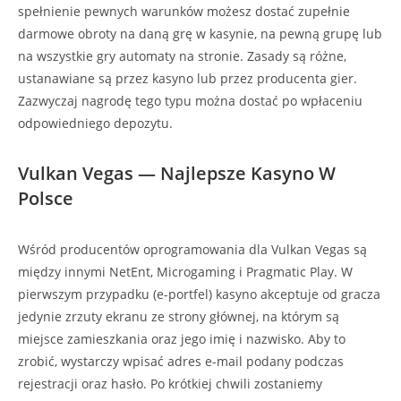
spełnienie pewnych warunków możesz dostać zupełnie
darmowe obroty na daną grę w kasynie, na pewną grupę lub
na wszystkie gry automaty na stronie. Zasady są różne,
ustanawiane są przez kasyno lub przez producenta gier.
Zazwyczaj nagrodę tego typu można dostać po wpłaceniu
odpowiedniego depozytu.
Vulkan Vegas — Najlepsze Kasyno W
Polsce
Wśród producentów oprogramowania dla Vulkan Vegas są
między innymi NetEnt, Microgaming i Pragmatic Play. W
pierwszym przypadku (e-portfel) kasyno akceptuje od gracza
jedynie zrzuty ekranu ze strony głównej, na którym są
miejsce zamieszkania oraz jego imię i nazwisko. Aby to
zrobić, wystarczy wpisać adres e-mail podany podczas
rejestracji oraz hasło. Po krótkiej chwili zostaniemy