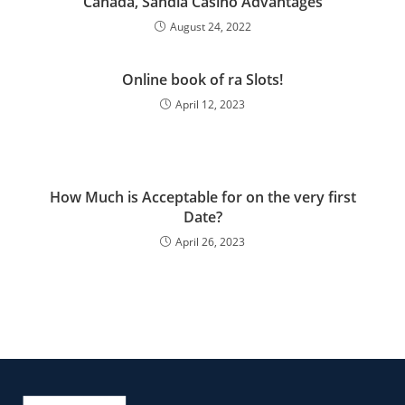
Canada, Sandia Casino Advantages
August 24, 2022
Online book of ra Slots!
April 12, 2023
How Much is Acceptable for on the very first
Date?
April 26, 2023