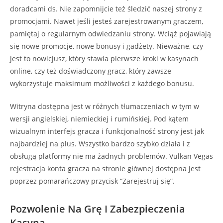
doradcami ds. Nie zapomnijcie też śledzić naszej strony z
promocjami. Nawet jeśli jesteś zarejestrowanym graczem,
pamiętaj o regularnym odwiedzaniu strony. Wciąż pojawiają
się nowe promocje, nowe bonusy i gadżety. Nieważne, czy
jest to nowicjusz, który stawia pierwsze kroki w kasynach
online, czy też doświadczony gracz, który zawsze
wykorzystuje maksimum możliwości z każdego bonusu.
Witryna dostępna jest w różnych tłumaczeniach w tym w
wersji angielskiej, niemieckiej i rumińskiej. Pod kątem
wizualnym interfejs gracza i funkcjonalność strony jest jak
najbardziej na plus. Wszystko bardzo szybko działa i z
obsługą platformy nie ma żadnych problemów. Vulkan Vegas
rejestracja konta gracza na stronie głównej dostępna jest
poprzez pomarańczowy przycisk “Zarejestruj się”.
Pozwolenie Na Grę I Zabezpieczenia
Kasyna