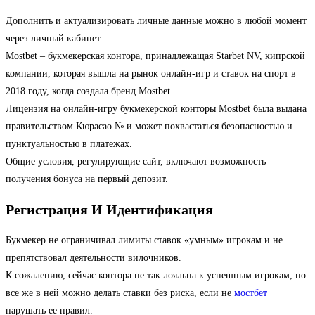
Дополнить и актуализировать личные данные можно в любой момент
через личный кабинет.
Mostbet – букмекерская контора, принадлежащая Starbet NV, кипрской
компании, которая вышла на рынок онлайн-игр и ставок на спорт в
2018 году, когда создала бренд Mostbet.
Лицензия на онлайн-игру букмекерской конторы Mostbet была выдана
правительством Кюрасао № и может похвастаться безопасностью и
пунктуальностью в платежах.
Общие условия, регулирующие сайт, включают возможность
получения бонуса на первый депозит.
Регистрация И Идентификация
Букмекер не ограничивал лимиты ставок «умным» игрокам и не
препятствовал деятельности вилочников.
К сожалению, сейчас контора не так лояльна к успешным игрокам, но
все же в ней можно делать ставки без риска, если не
мостбет
нарушать ее правил.