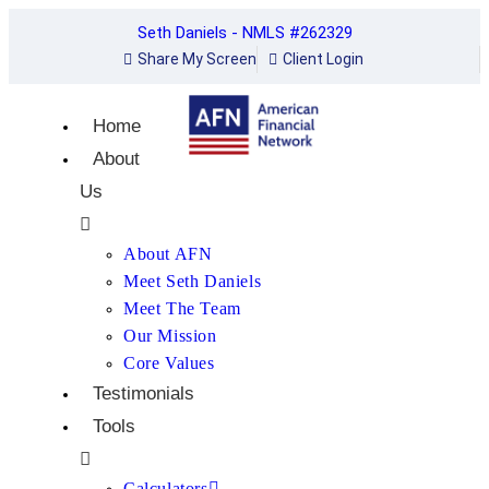
Seth Daniels - NMLS #262329
Share My Screen
Client Login
Home
About
Us
About AFN
Meet Seth Daniels
Meet The Team
Our Mission
Core Values
Testimonials
Tools
Calculators