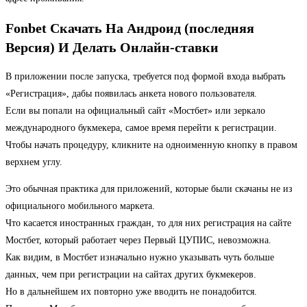
Fonbet Скачать На Андроид (последняя
Версия) И Делать Онлайн-ставки
В приложении после запуска, требуется под формой входа выбрать
«Регистрация», дабы появилась анкета нового пользователя.
Если вы попали на официальный сайт «Мостбет» или зеркало
международного букмекера, самое время перейти к регистрации.
Чтобы начать процедуру, кликните на одноименную кнопку в правом
верхнем углу.
Это обычная практика для приложений, которые были скачаны не из
официального мобильного маркета.
Что касается иностранных граждан, то для них регистрация на сайте
Мостбет, который работает через Первый ЦУПИС, невозможна.
Как видим, в Мостбет изначально нужно указывать чуть больше
данных, чем при регистрации на сайтах других букмекеров.
Но в дальнейшем их повторно уже вводить не понадобится.