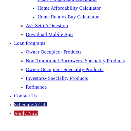
Home Affordability Calculator
Home Rent vs Buy Calculator
Ask Seth A Question
Download Mobile App
Loan Programs
Owner Occupied- Products
Non-Traditional Borrowers- Speciality Products
Owner Occupied- Speciality Products
Investors- Speciality Products
Refinance
Contact Us
Schedule A Call
Apply Now