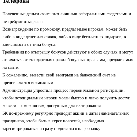
Телефона
Полученные деньги считаются личными реферальными средствами и
не требуют отыгрыша.
Вознаграждение по промокоду, предлагаемое игрокам, может быть
либо в виде денег для ставок, либо в виде бесплатных подарков, в
зависимости от типа бонуса.
Требования по отыгрышу бонусов действуют в обоих случаях и могут
отличаться от стандартных правил бонусных программ, предлагаемых
на сайте.
К сожалению, вывести свой выигрыш на банковский счет не
представляется возможным.
Администрация упростила процесс первоначальной регистрации,
чтобы потенциальные игроки могли быстро и легко получить доступ
ко всем возможностям, доступным для тестирования.
БК по-прежнему регулярно проводит акции в даты знаменательных
праздников, чтобы быть в курсе новостей, необходимо
зарегистрироваться и сразу подписаться на рассылку.