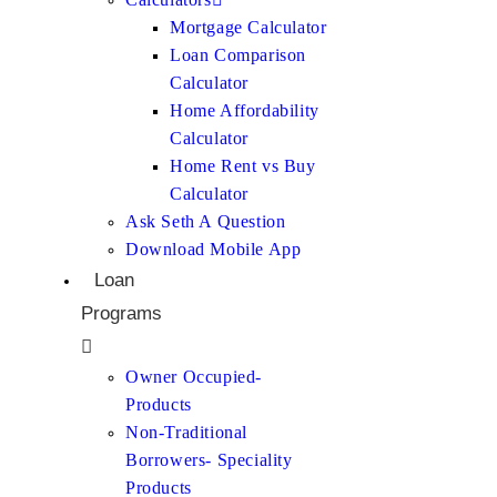
Mortgage Calculator
Loan Comparison
Calculator
Home Affordability
Calculator
Home Rent vs Buy
Calculator
Ask Seth A Question
Download Mobile App
Loan
Programs
Owner Occupied-
Products
Non-Traditional
Borrowers- Speciality
Products