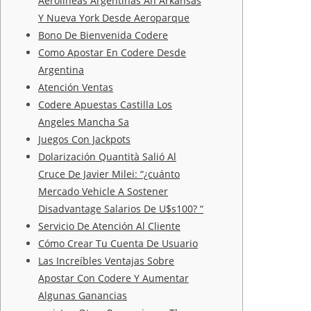
Aerolíneas Argentinas An Arkansas
Y Nueva York Desde Aeroparque
Bono De Bienvenida Codere
Como Apostar En Codere Desde
Argentina
Atención Ventas
Codere Apuestas Castilla Los
Angeles Mancha Sa
Juegos Con Jackpots
Dolarización Quantità Salió Al
Cruce De Javier Milei: “¿cuánto
Mercado Vehicle A Sostener
Disadvantage Salarios De U$s100? “
Servicio De Atención Al Cliente
Cómo Crear Tu Cuenta De Usuario
Las Increíbles Ventajas Sobre
Apostar Con Codere Y Aumentar
Algunas Ganancias