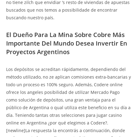
no tiene zilch que envidiar ‘s resto de viviendas de apuestas
buscados que nos temos a possibilidade de encontrar
buscando nuestro país.
El Dueño Para La Mina Sobre Cobre Más
Importante Del Mundo Desea Invertir En
Proyectos Argentinos
Los depósitos se acreditan rápidamente, dependiendo del
método utilizado, no ze aplican comisiones extra-bancarias y
todo un proceso es 100% seguro. Además, Codere online
ofrece los angeles posibilidad de utilizar Mercado Pago
como solución de depósitos, una gran ventaja para el
público de Argentina o qual utiliza este beneficio en su día a
día. Teniendo tantas otras selecciones para jugar casino
online en Argentina ¿por qué elegimos a Codere?.
[newline]La respuesta la encontrás a continuación, donde