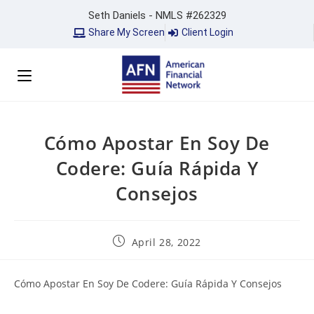
Seth Daniels - NMLS #262329
Share My Screen
Client Login
Cómo Apostar En Soy De
Codere: Guía Rápida Y
Consejos
April 28, 2022
Cómo Apostar En Soy De Codere: Guía Rápida Y Consejos