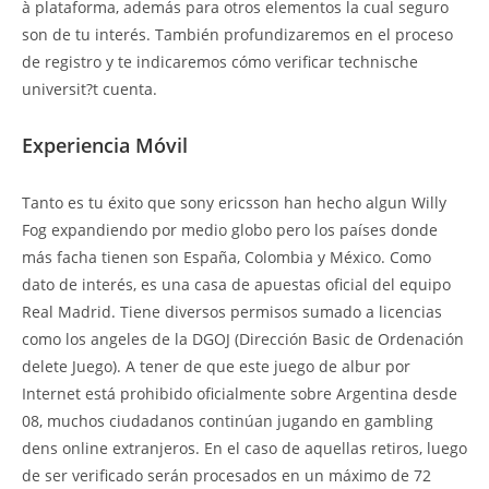
à plataforma, además para otros elementos la cual seguro
son de tu interés. También profundizaremos en el proceso
de registro y te indicaremos cómo verificar technische
universit?t cuenta.
Experiencia Móvil
Tanto es tu éxito que sony ericsson han hecho algun Willy
Fog expandiendo por medio globo pero los países donde
más facha tienen son España, Colombia y México. Como
dato de interés, es una casa de apuestas oficial del equipo
Real Madrid. Tiene diversos permisos sumado a licencias
como los angeles de la DGOJ (Dirección Basic de Ordenación
delete Juego). A tener de que este juego de albur por
Internet está prohibido oficialmente sobre Argentina desde
08, muchos ciudadanos continúan jugando en gambling
dens online extranjeros. En el caso de aquellas retiros, luego
de ser verificado serán procesados en un máximo de 72