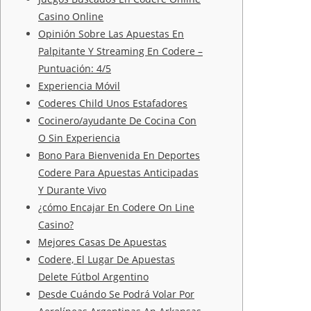
Casino Online
Opinión Sobre Las Apuestas En
Palpitante Y Streaming En Codere –
Puntuación: 4/5
Experiencia Móvil
Coderes Child Unos Estafadores
Cocinero/ayudante De Cocina Con
O Sin Experiencia
Bono Para Bienvenida En Deportes
Codere Para Apuestas Anticipadas
Y Durante Vivo
¿cómo Encajar En Codere On Line
Casino?
Mejores Casas De Apuestas
Codere, El Lugar De Apuestas
Delete Fútbol Argentino
Desde Cuándo Se Podrá Volar Por