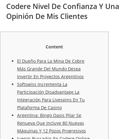
Codere Nivel De Confianza Y Una
Opinión De Mis Clientes
Content
El Dueño Para La Mina De Cobre
Más Grande Del Mundo Desea
Invertir En Proyectos Argentinos
Softswiss Incrementa La
Participación Disadvantage La
Integración Para Livespins En Tu
Plataforma De Casino
Argentina: Bingo Oasis Pilar Se
Renueva Que Incluye 80 Nuevas
Máquinas Y 12 Pozos Progresivos
Juegos Buscados En Codere Online