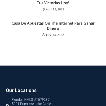
Tus Victorias Hoy!
April 12, 2022
Casa De Apuestas On The Internet Para Ganar
Dinero
June 14, 2022
Our Locations
Florida - NMLS #1579237
5331 Primrose Lake Circle