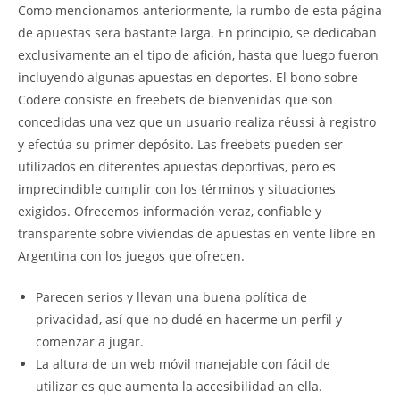
Como mencionamos anteriormente, la rumbo de esta página
de apuestas sera bastante larga. En principio, se dedicaban
exclusivamente an el tipo de afición, hasta que luego fueron
incluyendo algunas apuestas en deportes. El bono sobre
Codere consiste en freebets de bienvenidas que son
concedidas una vez que un usuario realiza réussi à registro
y efectúa su primer depósito. Las freebets pueden ser
utilizados en diferentes apuestas deportivas, pero es
imprecindible cumplir con los términos y situaciones
exigidos. Ofrecemos información veraz, confiable y
transparente sobre viviendas de apuestas en vente libre en
Argentina con los juegos que ofrecen.
Parecen serios y llevan una buena política de
privacidad, así que no dudé en hacerme un perfil y
comenzar a jugar.
La altura de un web móvil manejable con fácil de
utilizar es que aumenta la accesibilidad an ella.