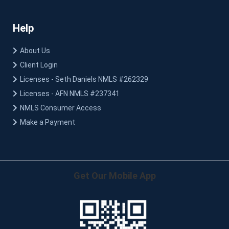
Help
About Us
Client Login
Licenses - Seth Daniels NMLS #262329
Licenses - AFN NMLS #237341
NMLS Consumer Access
Make a Payment
Get Our Mobile App