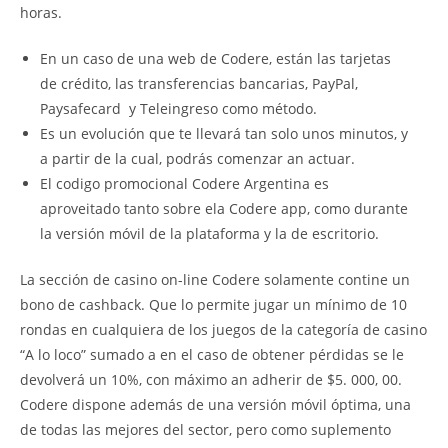
horas.
En un caso de una web de Codere, están las tarjetas
de crédito, las transferencias bancarias, PayPal,
Paysafecard y Teleingreso como método.
Es un evolución que te llevará tan solo unos minutos, y
a partir de la cual, podrás comenzar an actuar.
El codigo promocional Codere Argentina es
aproveitado tanto sobre ela Codere app, como durante
la versión móvil de la plataforma y la de escritorio.
La sección de casino on-line Codere solamente contine un
bono de cashback. Que lo permite jugar un mínimo de 10
rondas en cualquiera de los juegos de la categoría de casino
“A lo loco” sumado a en el caso de obtener pérdidas se le
devolverá un 10%, con máximo an adherir de $5. 000, 00.
Codere dispone además de una versión móvil óptima, una
de todas las mejores del sector, pero como suplemento